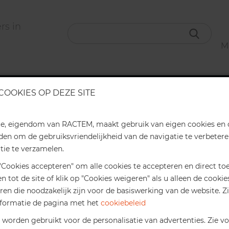
Ma
MAGAZIJNBAKKEN
ORGANISATIE
LOCKERS
COOKIES OP DEZE SITE
Kortingen voor webshop
Online kortingen
Verzending in max. 7 we
Ontvang exclusieve korting voor online aankopen
te, eigendom van RACTEM, maakt gebruik van eigen cookies en 
den om de gebruiksvriendelijkheid van de navigatie te verbeter
2%
Tot € 1.000 *
Online korting
tie te verzamelen.
VERZINKTE STALEN STELLINGEN
 "Cookies accepteren" om alle cookies te accepteren en direct t
4%
Tot € 2.000 *
Online korting
en tot de site of klik op "Cookies weigeren" als u alleen de cookie
jnstellingen
Magazijnstellingen
Winkelstellingen
Verzinkt
ren die noodzakelijk zijn voor de basiswerking van de website. Z
formatie de pagina met het
cookiebeleid
Hogere bedragen:
Vraag
een persoonlijke offert
id is verzinkt (gegalvaniseerd) staal de perfecte oplossing voo
aan.
 worden gebruikt voor de personalisatie van advertenties. Zie v