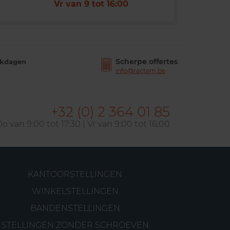
Vr van 9 tot 16:00
Scherpe offertes
rkdagen
info@ractem.be
+32 (0) 2 364 01 85
o van 9:00 tot 17:30 | Vr van 9:00 tot 16:00
KANTOORSTELLINGEN
WINKELSTELLINGEN
BANDENSTELLINGEN
STELLINGEN ZONDER SCHROEVEN